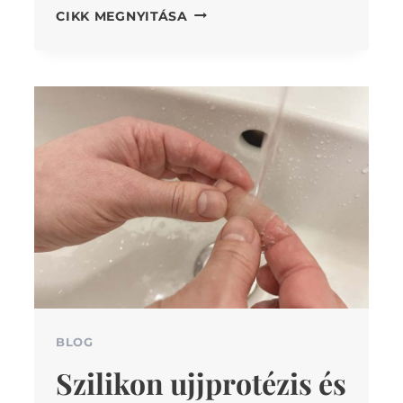
RÉGI
CIKK MEGNYITÁSA
HELYETT
ÚJ
PROTÉZIS
BLOG
Szilikon ujjprotézis és