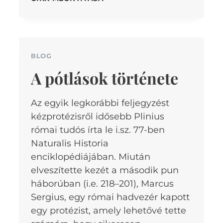
PROTÉZIS
–
SZILIKON
TOK
BLOG
A pótlások története
Az egyik legkorábbi feljegyzést
kézprotézisről idősebb Plinius
római tudós írta le i.sz. 77-ben
Naturalis Historia
enciklopédiájában. Miután
elveszítette kezét a második pun
háborúban (i.e. 218–201), Marcus
Sergius, egy római hadvezér kapott
egy protézist, amely lehetővé tette