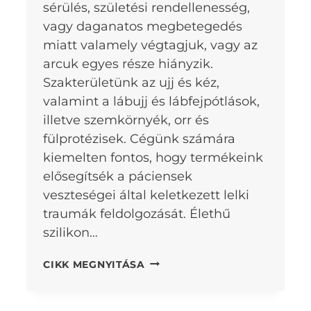
sérülés, születési rendellenesség,
vagy daganatos megbetegedés
miatt valamely végtagjuk, vagy az
arcuk egyes része hiányzik.
Szakterületünk az ujj és kéz,
valamint a lábujj és lábfejpótlások,
illetve szemkörnyék, orr és
fülprotézisek. Cégünk számára
kiemelten fontos, hogy termékeink
elősegítsék a páciensek
veszteségei által keletkezett lelki
traumák feldolgozását. Élethű
szilikon…
ÉLETHŰ
CIKK MEGNYITÁSA
SZILIKON
PROTÉZISEK