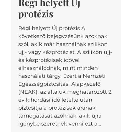
Régi helyett Új
protézis
Régi helyett Új protézis A
következő bejegyzésünk azoknak
szól, akik már használnak szilikon
ujj- vagy kézprotézist. A szilikon ujj-
és kézprotézisek idővel
elhasználódnak, mint minden
használati tárgy. Ezért a Nemzeti
Egészségbiztosítási Alapkezelő
(NEAK), az általuk meghatározott 2
év kihordási idő letelte után
biztosítja a protézisek árának
támogatását azoknak, akik újra
igénybe szeretnék venni ezt a…