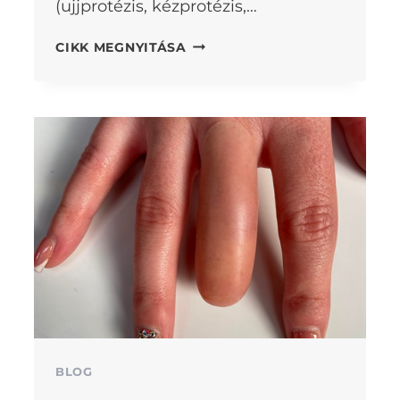
(ujjprotézis, kézprotézis,…
SZILIKON
CIKK MEGNYITÁSA
UJJPROTÉZIS
ÉS
EGYÉB
PROTÉZISEK
HASZNÁLATA
BLOG