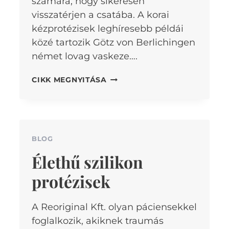
számára, hogy sikeresen
visszatérjen a csatába. A korai
kézprotézisek leghíresebb példái
közé tartozik Götz von Berlichingen
német lovag vaskeze….
A
CIKK MEGNYITÁSA
PÓTLÁSOK
TÖRTÉNETE
BLOG
Élethű szilikon
protézisek
A Reoriginal Kft. olyan páciensekkel
foglalkozik, akiknek traumás