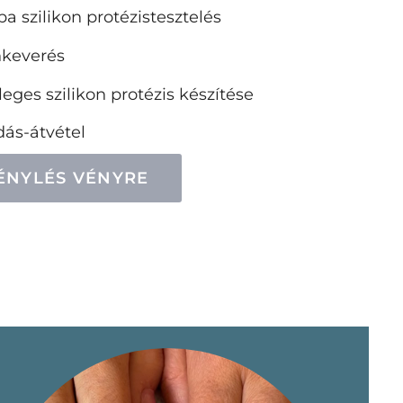
ba szilikon protézistesztelés
nkeverés
eges szilikon protézis készítése
dás-átvétel
ÉNYLÉS VÉNYRE