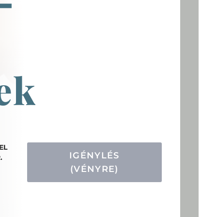
–
ek
EL
IGÉNYLÉS
.
(VÉNYRE)