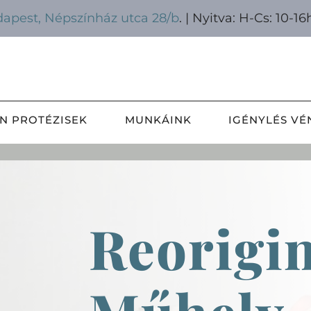
dapest, Népszínház utca 28/b
. | Nyitva: H-Cs: 10-16
ON PROTÉZISEK
MUNKÁINK
IGÉNYLÉS VÉ
Reorigi