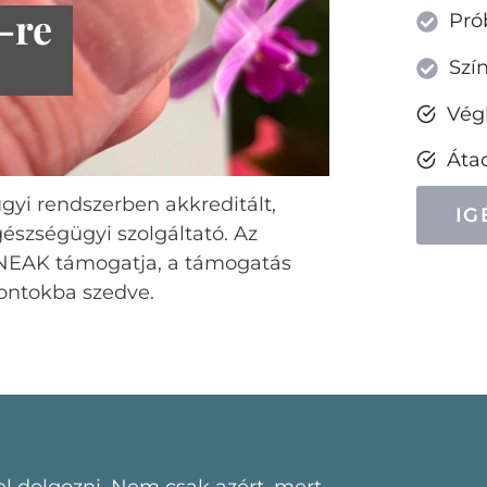
-re
Pró
Szí
Végl
k mi a folyamata
Áta
yi rendszerben akkreditált,
IG
észségügyi szolgáltató. Az
 a NEAK támogatja, a támogatás
ontokba szedve.