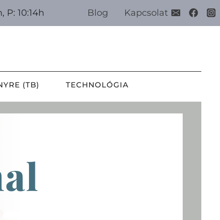
h, P: 10:14h
Blog
Kapcsolat
NYRE (TB)
TECHNOLÓGIA
nal