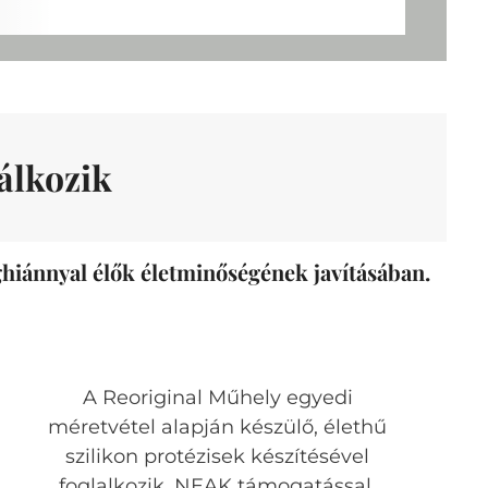
álkozik
aghiánnyal élők életminőségének javításában.
A Reoriginal Műhely egyedi
méretvétel alapján készülő, élethű
szilikon protézisek készítésével
foglalkozik, NEAK támogatással.