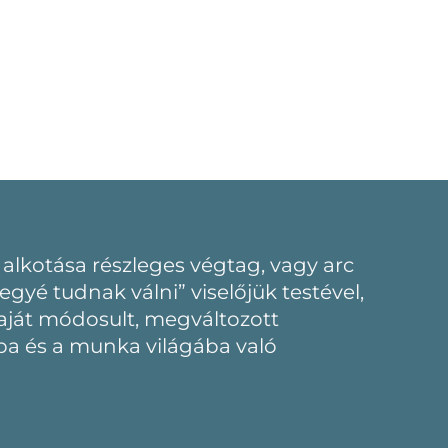
 alkotása részleges végtag, vagy arc
yé tudnak válni” viselőjük testével,
saját módosult, megváltozott
ba és a munka világába való