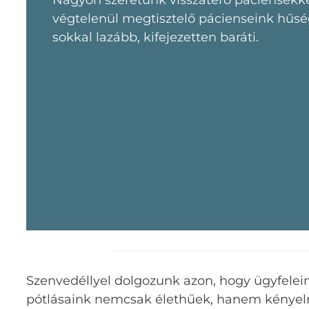
Nagyon szeretünk visszatérő páciensekke
végtelenül megtisztelő pácienseink hűség
sokkal lazább, kifejezetten baráti.
Szenvedéllyel dolgozunk azon, hogy ügyfelei
pótlásaink nemcsak élethűek, hanem kényelme