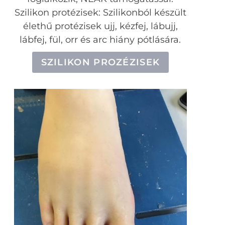
Szilikon protézisek: Szilikonból készült
élethű protézisek ujj, kézfej, lábujj,
lábfej, fül, orr és arc hiány pótlására.
SZILIKON PROZÉZISEK