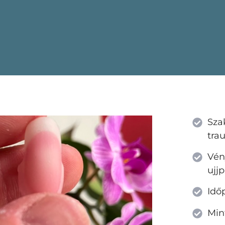
Sza
tra
Vén
ujj
Idő
Min