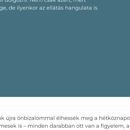
l dolgozni. Nem csak azért, mert
e, de ilyenkor az ellátás hangulata is
nk újra önbizalommal élhessék meg a hétköznapoka
sek is – minden darabban ott van a figyelem, a t