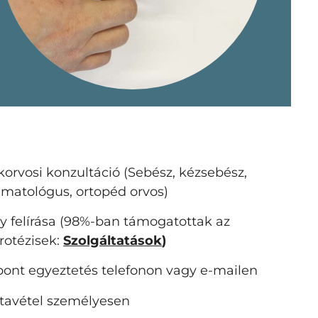
korvosi konzultáció (Sebész, kézsebész,
umatológus, ortopéd orvos)
y felírása (98%-ban támogatottak az
protézisek:
Szolgáltatások
)
pont egyeztetés telefonon vagy e-mailen
tavétel személyesen