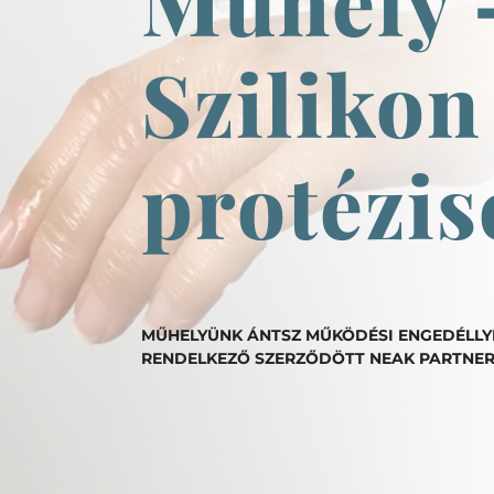
Műhely 
Szilikon
protézis
MŰHELYÜNK ÁNTSZ MŰKÖDÉSI ENGEDÉLLY
RENDELKEZŐ SZERZŐDÖTT NEAK PARTNER