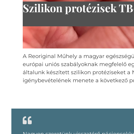
Szilikon protézisek TB
Igényeld vényre! Megmutatju
A Reoriginal Műhely a magyar egészségüg
európai uniós szabályoknak megfelelő eg
általunk készített szilikon protéziseket
igénybevételének menete a következő p